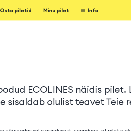
Osta piletid
Minu pilet
Info
toodud ECOLINES näidis pilet. 
ee sisaldab olulist teavet Teie r
 ise või saades selle esindusest, veenduge, et pilet olek