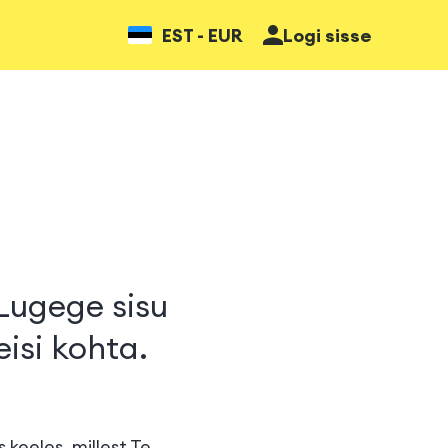
EST - EUR
Logi sisse
Lugege sisu
eisi kohta.
s keeles, millest Te