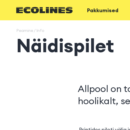
Pakkumised
Peamine / Info
Näidispilet
Allpool on 
hoolikalt, s
Printides pileti välja