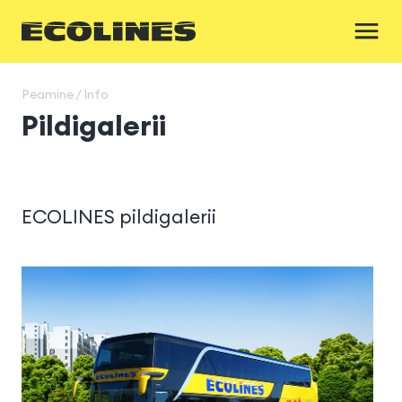
Peamine / Info
Pildigalerii
ECOLINES pildigalerii