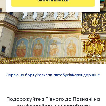
Сервіс на борту
Розклад автобусів
Календар цін
Мар
Подорожуйте з Рівного до Познані на