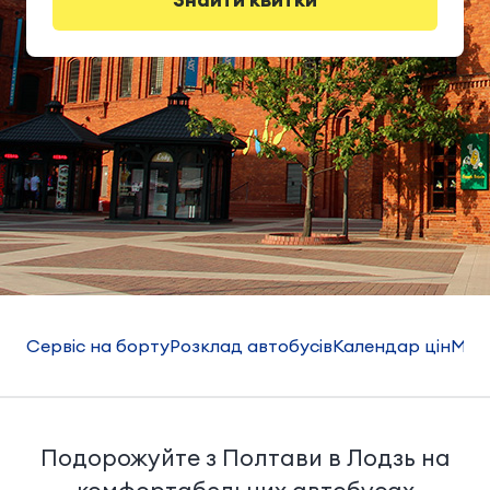
Сервіс на борту
Розклад автобусів
Календар цін
Мар
Подорожуйте з Полтави в Лодзь на