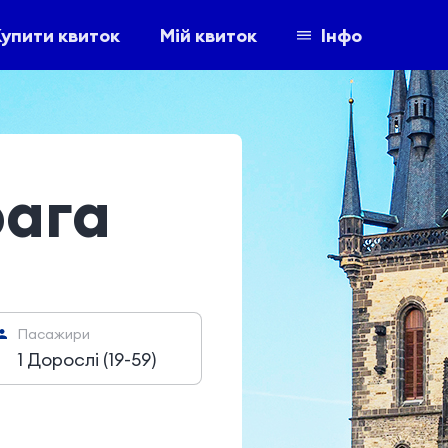
упити квиток
Мій квиток
Інфо
рага
Пасажири
1 Дорослі (19-59)