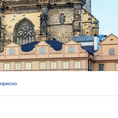
орисно