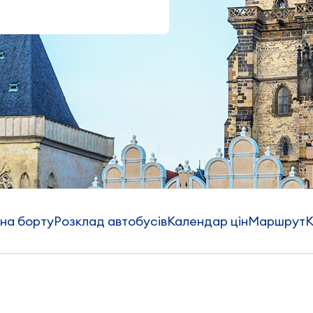
 на борту
Розклад автобусів
Календар цін
Маршрут
К