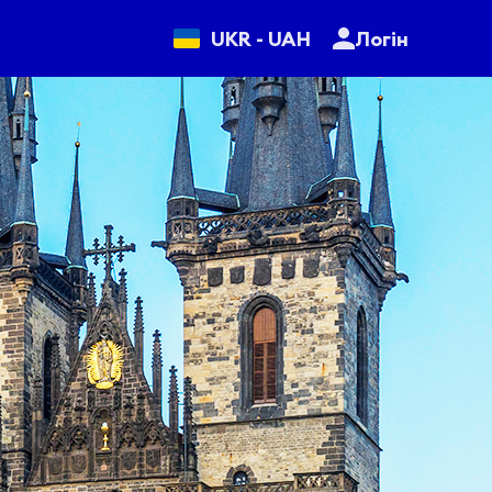
UKR - UAH
Логін