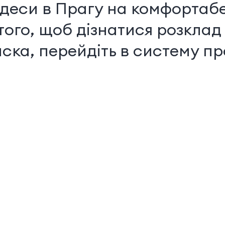
деси в Прагу на комфортаб
того, щоб дізнатися розклад 
аска, перейдіть в систему пр
Послуги на борту
Доступно в залежності від комплектації автобуса