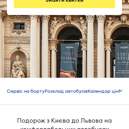
Сервіс на борту
Розклад автобусів
Календар цін
Мар
Подорож з Києва до Львова на