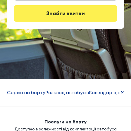
Знайти квитки
Сервіс на борту
Розклад автобусів
Календар цін
Мар
Послуги на борту
Доступно в залежності від комплектації автобуса