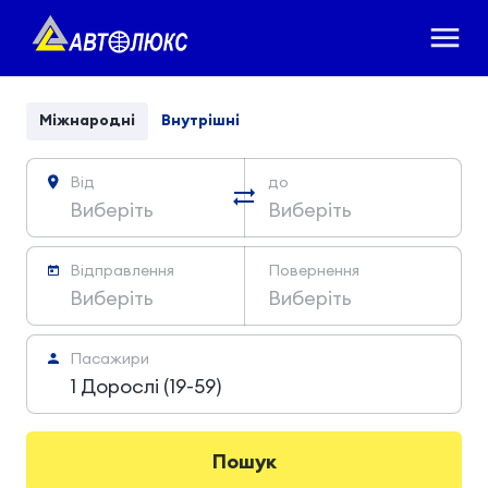
Mіжнародні
Внутрішні
Від
до
Виберіть
Виберіть
Відправлення
Повернення
Виберіть
Виберіть
Пасажири
1 Дорослі (19-59)
Пошук