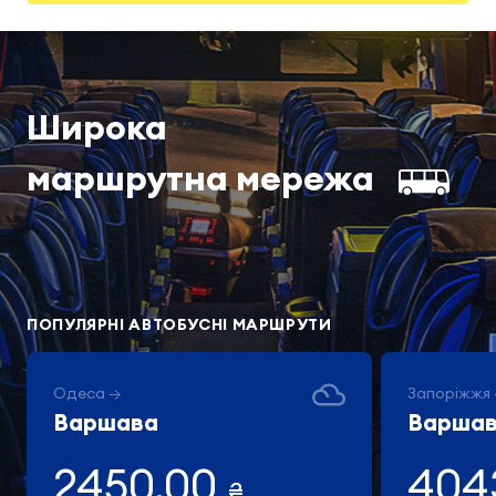
Широка
маршрутна мережа
ПОПУЛЯРНІ АВТОБУСНІ МАРШРУТИ
Одеса →
Запоріжжя
Варшава
Варша
2450.00
404
₴