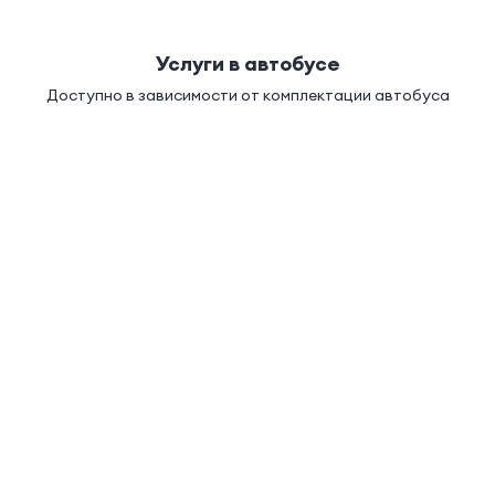
Услуги в автобусе
Доступно в зависимости от комплектации автобуса
Стюардесса
Кондиционирование
Туа
е рейсов
Рига (автовокзал) 
вг. 2026 — 16 авг. 2026