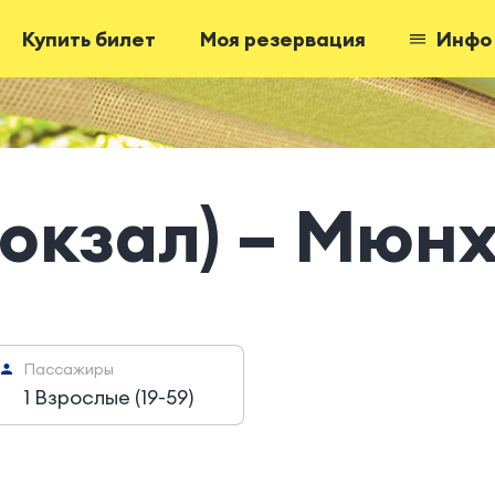
Купить билет
Моя резервация
Инфо
вокзал) – Мюн
Пассажиры
1 Взрослые (19-59)