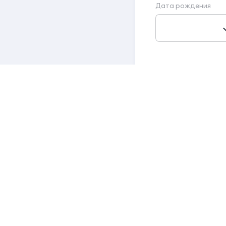
Дата рождения
Я хочу получ
Я соглашаюсь
Зарегистри