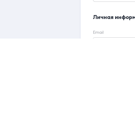
Личная инфор
Email
Причина жало
Автобус опаз
Проездные до
Багаж
Жалоба