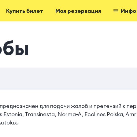
Купить билет
Моя резервация
Инфо
обы
предназначен для подачи жалоб и претензий к пе
es Estonia, Transinesta, Norma-A, Ecolines Polska, Amr
Autolux.