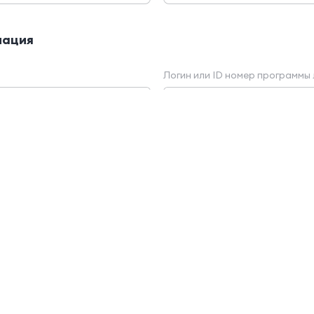
мация
Логин или ID номер программы
бы
дывает
Услуги в автобусе
кументы
Экипаж автобуса
Прочее