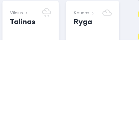
Vilnius →
Kaunas →
Talinas
Ryga
20.00
16.00
€
€
2 lie 2026