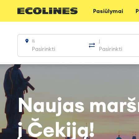
Pasiūlymai
P
Iš
Į
Pasirinkti
Pasirinkti
Naujas marš
į Čekiją!