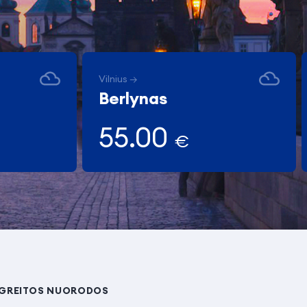
Vilnius →
Berlynas
55.00
€
GREITOS NUORODOS