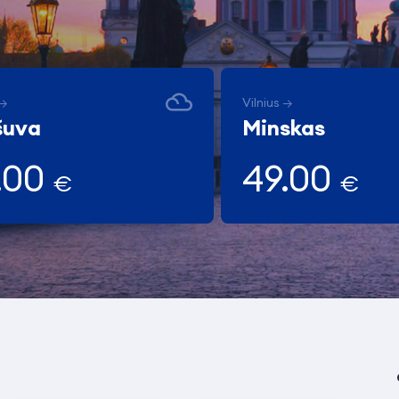
 →
Vilnius →
šuva
Minskas
.00
49.00
€
€