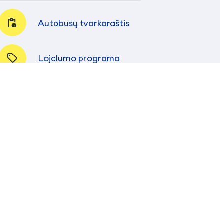
Autobusų tvarkaraštis
Lojalumo programa
Autobuso Stotelės
10 bal 2026