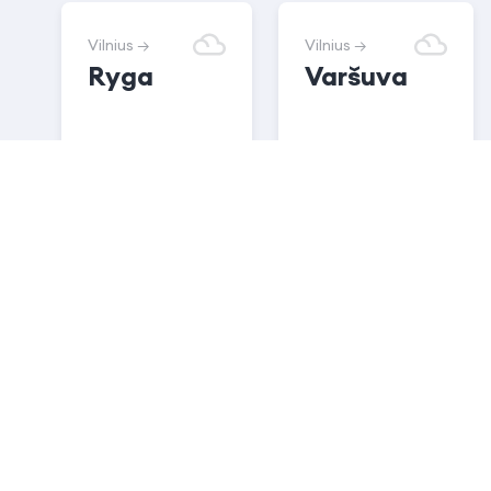
Vilnius →
Vilnius →
Ryga
Varšuva
14.00
29.00
€
€
Peržiūrėti viską
Naujienos