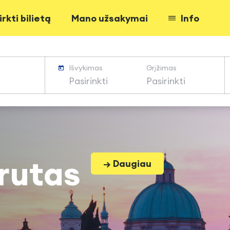
irkti bilietą
Mano užsakymai
Info
Išvykimas
Grįžimas
Pasirinkti
Pasirinkti
rutas
→ Daugiau