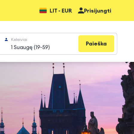
LIT - EUR
Prisijungti
Keleiviai
Paieška
1 Suaugę (19-59)