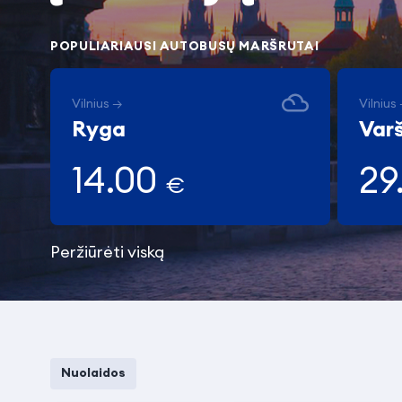
POPULIARIAUSI AUTOBUSŲ MARŠRUTAI
Vilnius →
Vilnius
Ryga
Var
14.00
29
€
Peržiūrėti viską
Nuolaidos