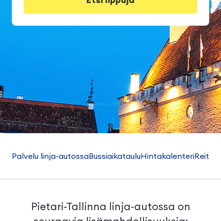
Palvelu linja-autossa
Bussiaikataulu
Hintakalenteri
Reitti
H
Pietari-Tallinna linja-autossa on