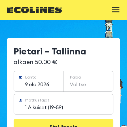
Pietari – Tallinna
alkaen 50.00 €
Lähtö
Palaa
9 elo 2026
Valitse
Matkustajat
1 Aikuiset (19-59)
Etsi lippuja