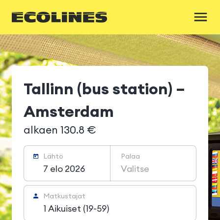
Tallinn (bus station) –
Amsterdam
alkaen 130.8 €
Lähtö
Palaa
7 elo 2026
Valitse
Matkustajat
1 Aikuiset (19-59)