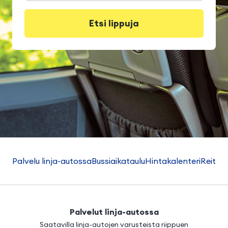
Etsi lippuja
Palvelu linja-autossa
Bussiaikataulu
Hintakalenteri
Reitti
H
Palvelut linja-autossa
Saatavilla linja-autojen varusteista riippuen