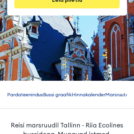
Pardateenindus
Bussi graafik
Hinnakalender
Marsruut
Abi
Reisi marsruudil Tallinn - Riia Ecolines