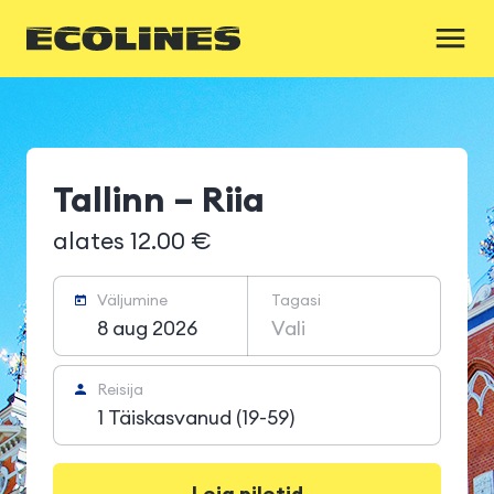
Tallinn – Riia
alates 12.00 €
Väljumine
Tagasi
8 aug 2026
Vali
Reisija
1 Täiskasvanud (19-59)
Leia piletid