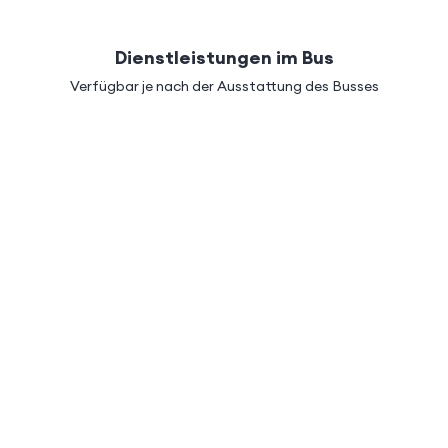
Dienstleistungen im Bus
Verfügbar je nach der Ausstattung des Busses
Busbegleiterin
Klimatisierung
Toilette
an
Hannover – Warschau 01 (Z
ug. 2026 — 16 Aug. 2026