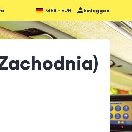
fo
GER - EUR
Einloggen
Zachodnia)