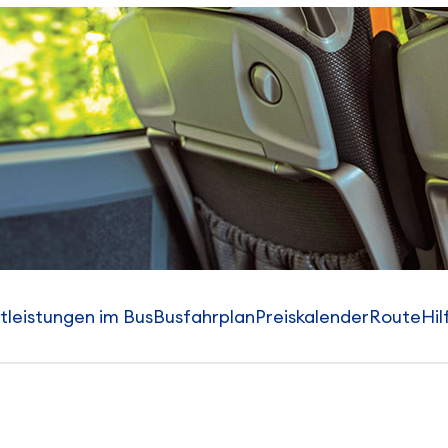
tleistungen im Bus
Busfahrplan
Preiskalender
Route
Hil