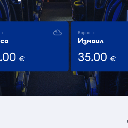
 →
Варна →
са
Измаил
.00
35.00
€
€