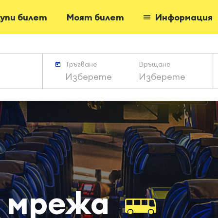
упи билет
Моят билет
Информация
Тръгване
Връщане
Изберете
Изберете
 мрежа