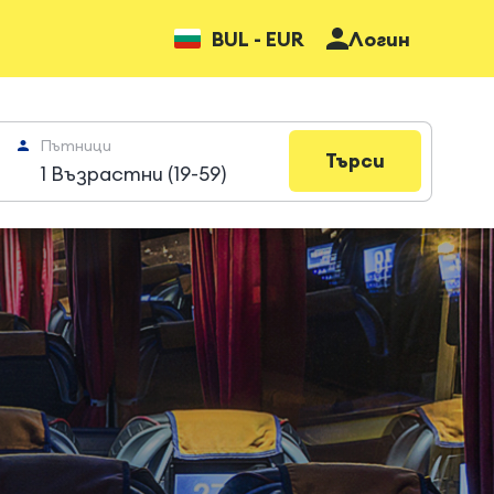
BUL - EUR
Логин
Пътници
Търси
1 Възрастни (19-59)