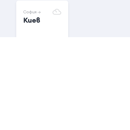
София →
Киев
75.00
€
Виж всички