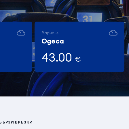
Варна →
Одеса
43.00
€
БЪРЗИ ВРЪЗКИ