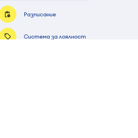
Разписание
Система за лоялност
Виртуална разходка
Автобусни спирки