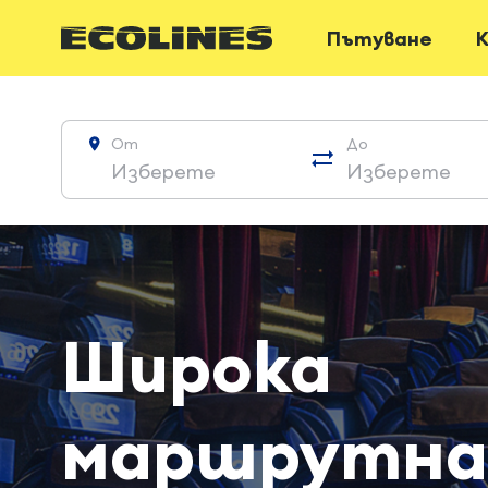
Пътуване
К
От
До
Изберете
Изберете
Широка
маршрутна